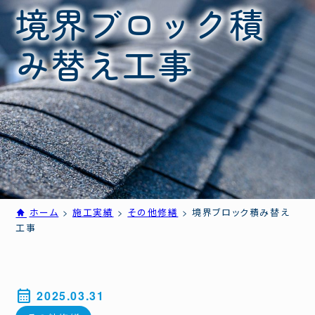
境界ブロック積
み替え工事
ホーム
>
施工実績
>
その他修繕
>
境界ブロック積み替え
工事
calendar_month
2025.03.31