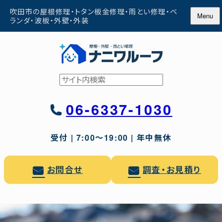
Skip
吹田市の屋根修理・トタン板金修理・雨とい修理・ベ
Menu
to
ランダ・波板・外壁・外装
content
検
索
06-6337-1030
受付 | 7:00〜19:00 | 年中無休
お問合せ
調査・お見積り