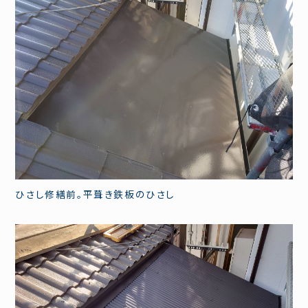
ひさし修繕前。平葺き鉄板のひさし