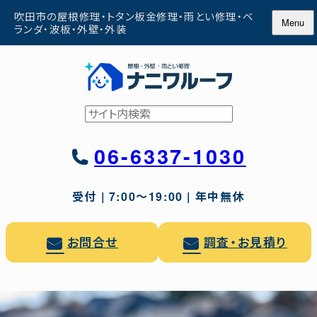
Skip
吹田市の屋根修理・トタン板金修理・雨とい修理・ベ
Menu
to
ランダ・波板・外壁・外装
content
検
索
06-6337-1030
受付 | 7:00〜19:00 | 年中無休
お問合せ
調査・お見積り