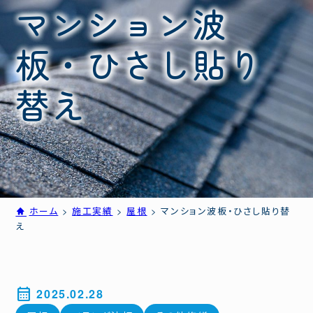
マンション波
板・ひさし貼り
替え
ホーム
>
施工実績
>
屋根
>
マンション波板・ひさし貼り替
え
calendar_month
2025.02.28